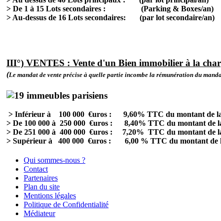
>
De 1 à 15 Lots secondaires : (Parking & Box
>
Au
-dessus de 16 Lots secondaires: (par lot secon
III°) VENTES : Vente d'un Bien immobilier à la char
(
Le mandat de vente précise à quelle partie incombe la rémunération du manda
> I
n
férieur à 100 000 €uros : 9,60% TTC du montant de l
>
De 100 000 à 250 000 €uros : 8,40% TTC du montant de l
>
De 251 000 à 400 000 €uros : 7,20% TTC du montant de l
>
Supérieur à 400 000 €uros : 6,00 % TTC du montant de l
Qui sommes-nous ?
Contact
Partenaires
Plan du site
Mentions légales
Politique de Confidentialité
Médiateur