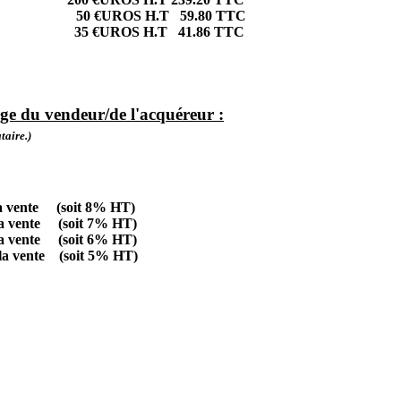
es/an) 50 €UROS H.T 59.80 TTC
daire/an) 35 €UROS H.T 41.86 TTC
ge du vendeur/de l'acquéreur :
taire.)
a vente (soit 8% HT)
a vente (soit 7% HT)
a vente (soit 6% HT)
a vente (soit 5% HT)