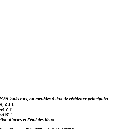
 1989 loués nus, ou meubles à titre de résidence principale)
ée) ZTT
ée) ZT
ée) RT
tion d’actes et l’état des lieux