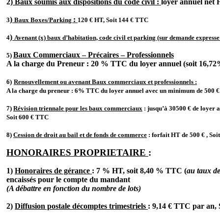
2)
Baux soumis aux dispositions du code civil :
loyer annuel net
)
:
3
Baux Boxes/Parking
120 € HT, Soit 144 € TTC
)
4
Avenant (x) baux d’habitation, code civil et parking (sur demande expresse 
Baux Commerciaux – Précaires – Professionnels
5)
A la charge du Preneur : 20 % TTC du loyer annuel (soit 16,7
6)
Renouvellement ou avenant Baux commerciaux et professionnels :
A la charge du preneur : 6% TTC du loyer annuel avec un minimum de 500 €
7
)
Révision triennale pour les baux commerciaux
: jusqu’à 30500 € de loyer a
Soit 600 € TTC
8
)
Cession de droit au bail et de fonds de commerce
: forfait HT de 500 € , So
HONORAIRES PROPRIETAIRE
:
1)
Honoraires de gérance
: 7 % HT, soit 8,40 % TTC (
au taux d
encaissés pour le compte du mandant
(A débattre en fonction du nombre de lots)
2)
Diffusion postale décomptes trimestriels
: 9,14 € TTC par an, 