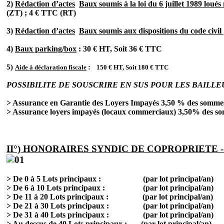
2)
Rédaction d’actes
Baux soumis à la loi du 6 juillet 1989 loués
(ZT) ; 4 € TTC (RT)
3)
Rédaction d’actes
Baux soumis aux dispositions du code civil
4)
Baux parking/box
: 30 € HT, Soit 36 € TTC
5)
:
Aide à déclaration fiscale
150 € HT, Soit 180 € TTC
POSSIBILITE DE SOUSCRIRE EN SUS POUR LES BAILLEU
>
Assurance en Garantie des Loyers Impayés 3,50 % des sommes
> Assurance loyers impayés (locaux commerciaux) 3,50% des so
II°) HONORAIRES SYNDIC DE COPROPRIETE -
>
De 0 à 5 Lots principaux : (par lot principa
>
De 6 à 10 Lots principaux : (par lot principa
>
De 11 à 20 Lots principaux : (par lot princip
>
De 21 à 30 Lots principaux : (par lot principa
>
De 31 à 40 Lots principaux : (par lot principa
>
Au dessus de 40 Lots principaux : (par lot princi