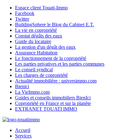
Espace client Touati-Immo
Facebook
Twitter
BuildingSphere le Blog du Cabinet E.T.
La vie en copropriété
Constat dégâts des eaux
Guide du locataire
La gestion d'un dégât des eaux
Assurance Habitation
Le fonctionnement de la copropriété
Les parties privatives et les parties communes
Le conseil syndical
Les charges de copropriété
Actualité immobilière : universimmo.com
Bienici
La VieImmo.com
Guides et conseils immobiliers BienIci
Copropriété en France et sur la planète
EXTRANET TOUATI IMMO
Accueil
Services