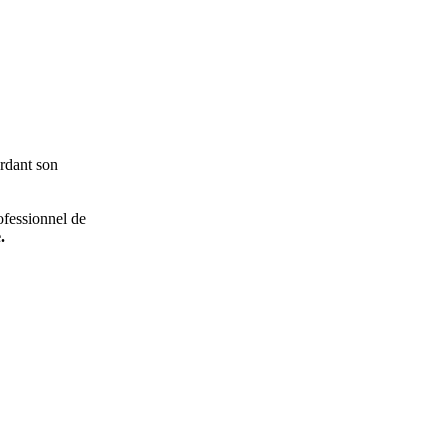
ardant son
ofessionnel de
.