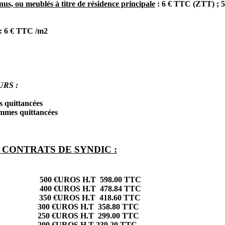
 nus, ou meublés à titre de résidence principale
: 6 € TTC (ZTT) ; 
: 6 € TTC /m2
RS :
 quittancées
mmes quittancées
 CONTRATS DE SYNDIC :
l/an) 500 €UROS H.T 598.00 TTC
l/an) 400 €UROS H.T 478.84 TTC
al/an) 350 €UROS H.T 418.60 TTC
l/an) 300 €UROS H.T 358.80 TTC
l/an) 250 €UROS H.T 299.00 TTC
pal/an) 200 €UROS H.T 239.20 TTC