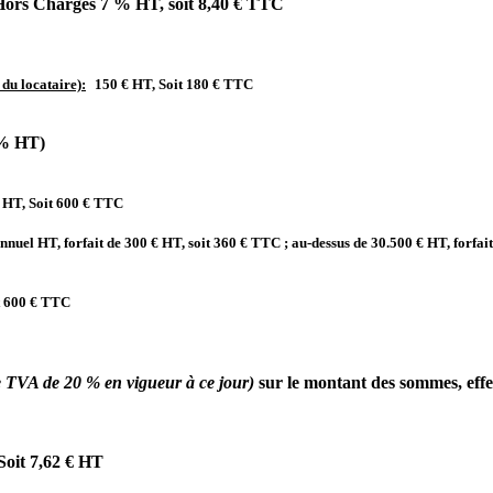
 Hors Charges 7 % HT, soit 8,40 € TTC
du locataire):
150 € HT, Soit 180 € TTC
2% HT)
 HT, Soit 600 € TTC
nnuel HT, forfait de 300 € HT, soit 360 € TTC ; au-dessus de 30.500 € HT, forfai
it 600 € TTC
e TVA de 20 % en vigueur à ce
jour)
sur le montant des sommes, effe
Soit 7,62 € HT